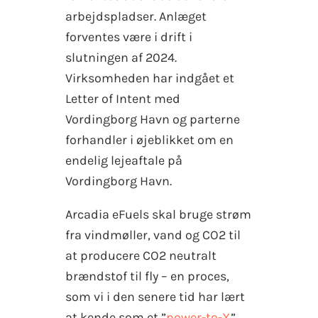
arbejdspladser. Anlæget
forventes være i drift i
slutningen af 2024.
Virksomheden har indgået et
Letter of Intent med
Vordingborg Havn og parterne
forhandler i øjeblikket om en
endelig lejeaftale på
Vordingborg Havn.
Arcadia eFuels skal bruge strøm
fra vindmøller, vand og CO2 til
at producere CO2 neutralt
brændstof til fly – en proces,
som vi i den senere tid har lært
at kende som et ”
power-to-X
”