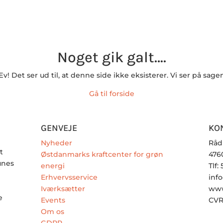
Noget gik galt….
v! Det ser ud til, at denne side ikke eksisterer. Vi ser på sage
Gå til forside
GENVEJE
KO
Nyheder
Råd
t
Østdanmarks kraftcenter for grøn
476
unes
energi
Tlf:
Erhvervsservice
inf
Iværksætter
www
e
Events
CVR
Om os