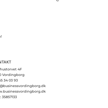
n!
NTAKT
hustorvet 4F
0 Vordingborg
 55 34 03 93
o@businessvordingborg.dk
.businessvordingborg.dk
: 35857133