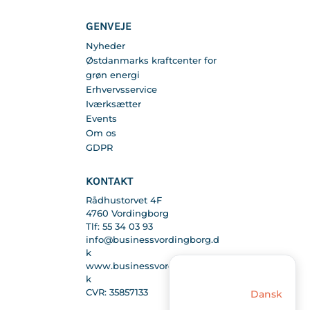
GENVEJE
Nyheder
Østdanmarks kraftcenter for
grøn energi
Erhvervsservice
Iværksætter
Events
Om os
GDPR
KONTAKT
Rådhustorvet 4F
4760 Vordingborg
Tlf: 55 34 03 93
info@businessvordingborg.d
k
www.businessvordingborg.d
k
CVR: 35857133
Dansk