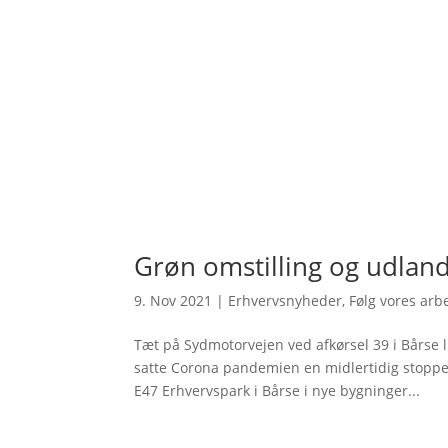
Grøn omstilling og udlan
9. Nov 2021
|
Erhvervsnyheder
,
Følg vores arb
Tæt på Sydmotorvejen ved afkørsel 39 i Bårse 
satte Corona pandemien en midlertidig stopper 
E47 Erhvervspark i Bårse i nye bygninger...