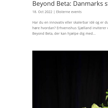
Beyond Beta: Danmarks s
18. Oct 2022
|
Eksterne events
Har du en innovativ eller skalerbar idé og er du
høre hvordan? Erhvervshus Sjælland inviterer 
Beyond Beta, der kan hjælpe dig med...