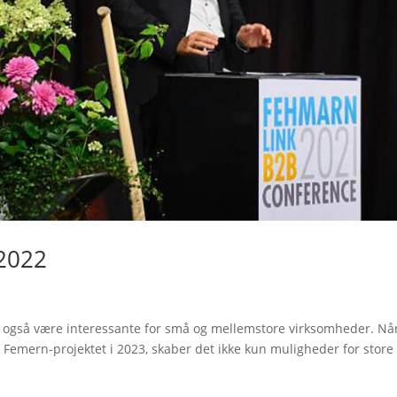
2022
 også være interessante for små og mellemstore virksomheder. Nå
å Femern-projektet i 2023, skaber det ikke kun muligheder for store