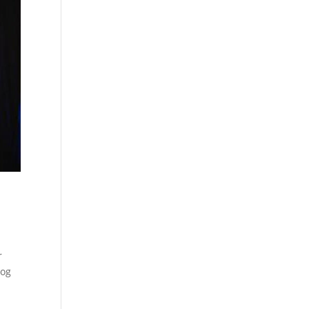
r
 og