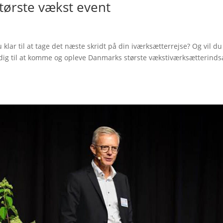
tørste vækst event
 klar til at tage det næste skridt på din iværksætterrejse? Og vil du
dig til at komme og opleve Danmarks største vækstiværksætterindsa