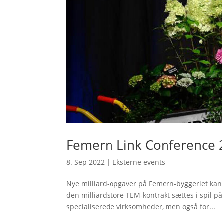
Femern Link Conference 
8. Sep 2022
|
Eksterne events
Nye milliard-opgaver på Femern-byggeriet kan
den milliardstore TEM-kontrakt sættes i spil p
specialiserede virksomheder, men også for...